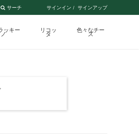
サーチ
サインイン
サインアップ
ラッキー
リコッ
色々なチー
ノ
タ
ズ
。